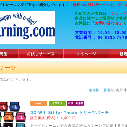
ッグトレーニングギアをご紹介しています！
無料のお試しサービスもござい
初めてのお客様は
「ショッ
商品に関するご質問やご希
お気軽に
「お問い合わせ」
営業時間： 10:00 - 1
電話番号： 06-6335-787
リーツ
商品がございます。
価格順
新着順
表示
DG Will Sit for Treats トリーツポーチ
販売価格(税込)：
4,400
円
ドッグトレーニングの必需品!色んなシーンで活躍するマ