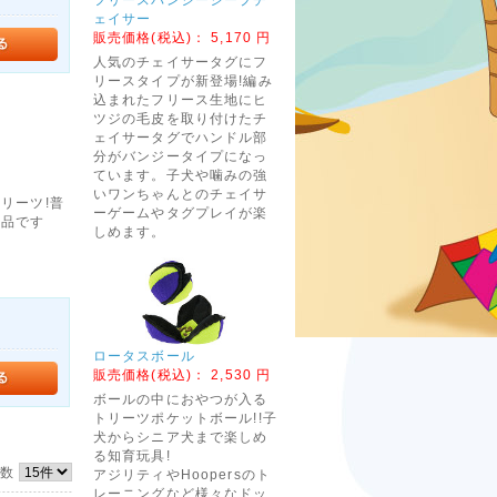
ェイサー
販売価格(税込)：
5,170 円
人気のチェイサータグにフ
リースタイプが新登場!編み
込まれたフリース生地にヒ
ツジの毛皮を取り付けたチ
ェイサータグでハンドル部
分がバンジータイプになっ
ています。子犬や噛みの強
いワンちゃんとのチェイサ
リーツ!普
ーゲームやタグプレイが楽
一品です
しめます。
ロータスボール
販売価格(税込)：
2,530 円
ボールの中におやつが入る
トリーツポケットボール!!子
犬からシニア犬まで楽しめ
る知育玩具!
件数
アジリティやHoopersのト
レーニングなど様々なドッ