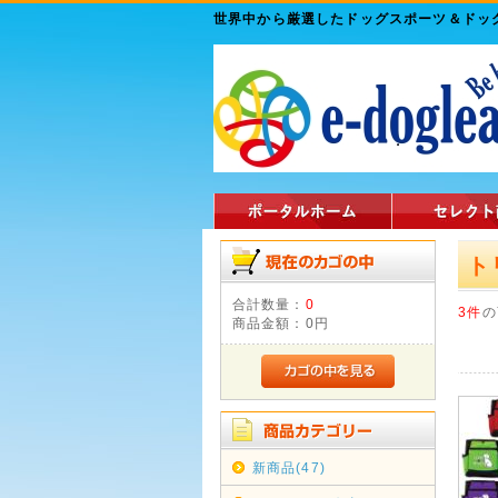
世界中から厳選したドッグスポーツ＆ド
ト
合計数量：
0
3件
の
商品金額：
0円
新商品(47)