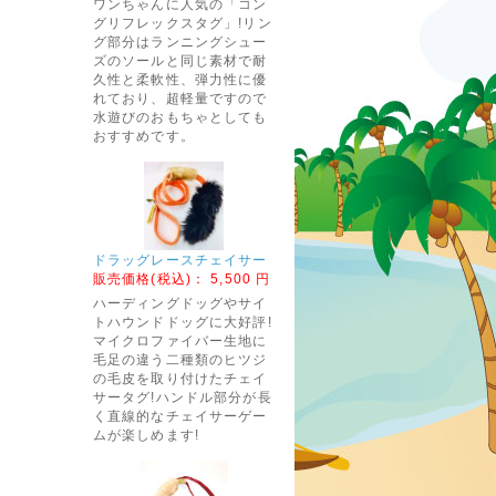
ワンちゃんに人気の「コン
グリフレックスタグ」!リン
グ部分はランニングシュー
ズのソールと同じ素材で耐
久性と柔軟性、弾力性に優
れており、超軽量ですので
水遊びのおもちゃとしても
おすすめです。
ドラッグレースチェイサー
販売価格(税込)：
5,500 円
ハーディングドッグやサイ
トハウンドドッグに大好評!
マイクロファイバー生地に
毛足の違う二種類のヒツジ
の毛皮を取り付けたチェイ
サータグ!ハンドル部分が長
く直線的なチェイサーゲー
ムが楽しめます!