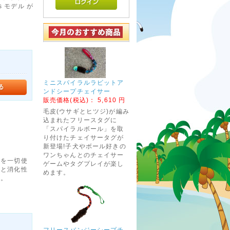
ts モデル が
ミニスパイラルラビットア
ンドシープチェイサー
販売価格(税込)：
5,610 円
毛皮(ウサギとヒツジ)が編み
込まれたフリースタグに
「スパイラルボール」を取
り付けたチェイサータグが
新登場!子犬やボール好きの
ワンちゃんとのチェイサー
物を一切使
ゲームやタグプレイが楽し
性と消化性
めます。
す。
フリースバンジーシープチ