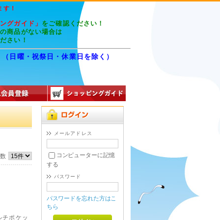
ます！
ピングガイド」
をご確認ください！
望の商品がない場合は
ください！
8:00 （日曜・祝祭日・休業日を除く）
8
メールアドレス
コンピューターに記憶
件数
する
パスワード
パスワードを忘れた方はこ
ちら
ルチポケッ