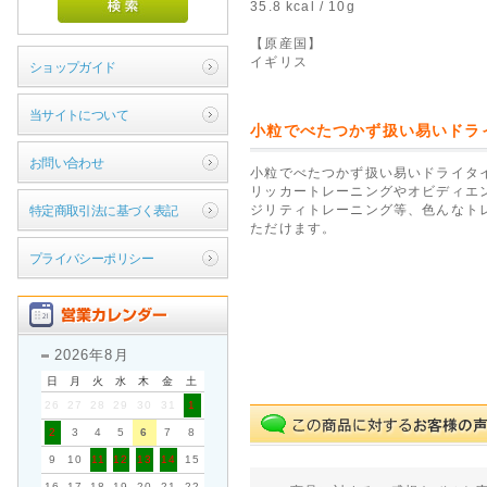
35.8 kcal / 10g
【原産国】
イギリス
ショップガイド
当サイトについて
小粒でべたつかず扱い易いドラ
お問い合わせ
小粒でべたつかず扱い易いドライタ
リッカートレーニングやオビディエ
ジリティトレーニング等、色んなト
特定商取引法に基づく表記
ただけます。
プライバシーポリシー
2026年8月
日
月
火
水
木
金
土
26
27
28
29
30
31
1
2
3
4
5
6
7
8
9
10
11
12
13
14
15
16
17
18
19
20
21
22