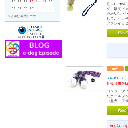
20
21
22
23
24
25
26
毛皮(ウサ
27
28
29
30
1
2
3
グに暗闇で
登場!バン
※赤字は休業日です
れており、
グプレイが
Ke-hu
販売価格(税
バンジータ
たボールタ
中型犬、子
申し訳ご