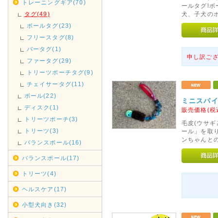
トレーニングギア(70)
ールタグ!
タグ(49)
犬、子犬の
ボールタグ(23)
フリースタグ(8)
バータグ(1)
申し訳ご
ファータグ(29)
トリーツポーチタグ(9)
チェイサータグ(11)
ボール(22)
ミニスパ
ディスク(1)
販売価格(税
トリーツポーチ(3)
毛皮(ウサ
トリーツ(3)
ール」を取
ンちゃんと
バランスボール(16)
バランスボール(17)
トリーツ(4)
ヘルスケア(17)
小型犬向き(32)