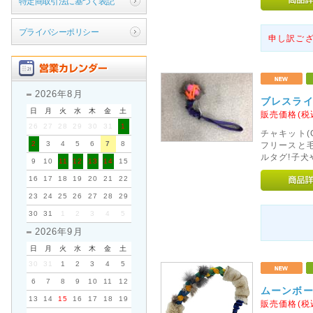
特定商取引法に基づく表記
プライバシーポリシー
申し訳ご
2026年8月
ブレスラ
日
月
火
水
木
金
土
販売価格(税
26
27
28
29
30
31
1
チャキット(C
2
3
4
5
6
7
8
フリースと
ルタグ!子
9
10
11
12
13
14
15
16
17
18
19
20
21
22
23
24
25
26
27
28
29
30
31
1
2
3
4
5
2026年9月
日
月
火
水
木
金
土
30
31
1
2
3
4
5
6
7
8
9
10
11
12
ムーンボ
13
14
15
16
17
18
19
販売価格(税