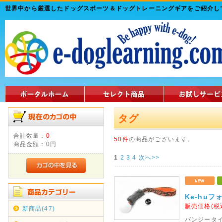
世界中から厳選したドッグスポーツ＆ドッグトレーニングギアをご紹介
タグ
合計数量：
0
50件
の商品がございます。
商品金額：
0円
1
2
3
4
次へ>>
Ke-hu
販売価格(税
新商品(47)
バンジータ