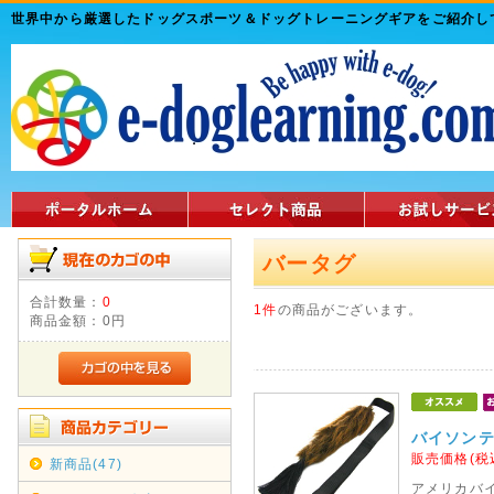
世界中から厳選したドッグスポーツ＆ドッグトレーニングギアをご紹介
バータグ
合計数量：
0
1件
の商品がございます。
商品金額：
0円
バイソン
販売価格(税
新商品(47)
アメリカバ