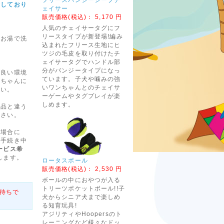
介しており
ェイサー
販売価格(税込)：
5,170 円
人気のチェイサータグにフ
リースタイプが新登場!編み
はお湯で洗
込まれたフリース生地にヒ
ツジの毛皮を取り付けたチ
ェイサータグでハンドル部
分がバンジータイプになっ
の良い環境
ています。子犬や噛みの強
ンちゃんに
いワンちゃんとのチェイサ
さい。
ーゲームやタグプレイが楽
しめます。
商品と違う
ださい。
る場合に
入手続き中
ービス希
します。
ロータスボール
販売価格(税込)：
2,530 円
ボールの中におやつが入る
トリーツポケットボール!!子
待ちで
犬からシニア犬まで楽しめ
る知育玩具!
アジリティやHoopersのト
レーニングなど様々なドッ