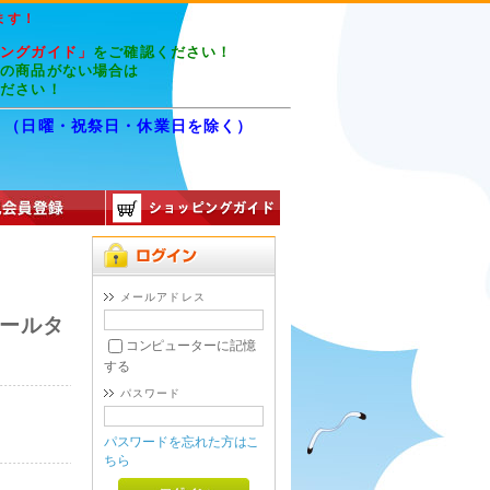
ます！
ピングガイド」
をご確認ください！
望の商品がない場合は
ください！
8:00 （日曜・祝祭日・休業日を除く）
8
～
メールアドレス
ボールタ
コンピューターに記憶
する
パスワード
円
パスワードを忘れた方はこ
ちら