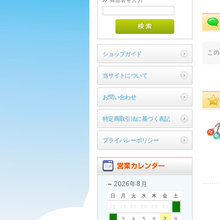
商品名を入力
こ
ショップガイド
当サイトについて
お問い合わせ
特定商取引法に基づく表記
プライバシーポリシー
2026年8月
日
月
火
水
木
金
土
26
27
28
29
30
31
1
2
3
4
5
6
7
8