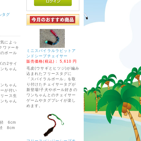
ルタグ
空気によっ
クワァーキ
ミニスパイラルラビットア
プのボール
ンドシープチェイサー
販売価格(税込)：
5,610 円
ズの2サイ
毛皮(ウサギとヒツジ)が編み
ワンちゃん
込まれたフリースタグに
「スパイラルボール」を取
り付けたチェイサータグが
ワンちゃん
新登場!子犬やボール好きの
ァーが付い
ワンちゃんとのチェイサー
フリース生
ゲームやタグプレイが楽し
ワンちゃん
めます。
。
径 6cm
径 8cm
フリースバンジーシープチ