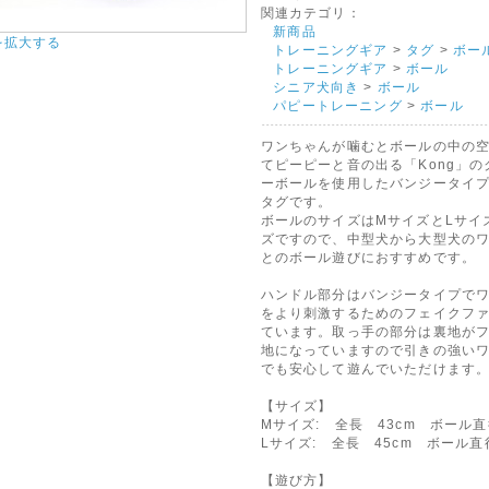
関連カテゴリ：
新商品
を拡大する
トレーニングギア
>
タグ
>
ボー
トレーニングギア
>
ボール
シニア犬向き
>
ボール
パピートレーニング
>
ボール
ワンちゃんが噛むとボールの中の
てピーピーと音の出る「Kong」の
ーボールを使用したバンジータイ
タグです。
ボールのサイズはMサイズとLサイ
ズですので、中型犬から大型犬の
とのボール遊びにおすすめです。
ハンドル部分はバンジータイプで
をより刺激するためのフェイクフ
ています。取っ手の部分は裏地が
地になっていますので引きの強い
でも安心して遊んでいただけます
【サイズ】
Mサイズ: 全長 43cm ボール直
Lサイズ: 全長 45cm ボール直
【遊び方】