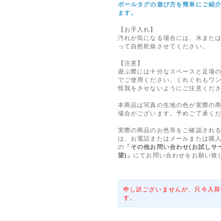
ボールタグの遊び方を簡単にご紹
ます。
【お手入れ】
汚れが気になる場合には、水また
って自然乾燥させてください。
【注意】
遊ぶ際には十分なスペースと足場
でご使用ください。くれぐれもワ
怪我をさせないようにご注意くだ
本商品は写真の生地の色が実際の
場合がございます。予めご了承く
実際の商品のお色等をご確認され
は、お電話またはメールまたは購
の
「その他お問い合わせ(お試しサ
望)」
にてお問い合わせをお願い致
申し訳ございませんが、只今入荷
す。