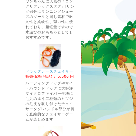
ワンちゃんに人気の「コン
グリフレックスタグ」!リン
グ部分はランニングシュー
ズのソールと同じ素材で耐
久性と柔軟性、弾力性に優
れており、超軽量ですので
水遊びのおもちゃとしても
おすすめです。
ドラッグレースチェイサー
販売価格(税込)：
5,500 円
ハーディングドッグやサイ
トハウンドドッグに大好評!
マイクロファイバー生地に
毛足の違う二種類のヒツジ
の毛皮を取り付けたチェイ
サータグ!ハンドル部分が長
く直線的なチェイサーゲー
ムが楽しめます!