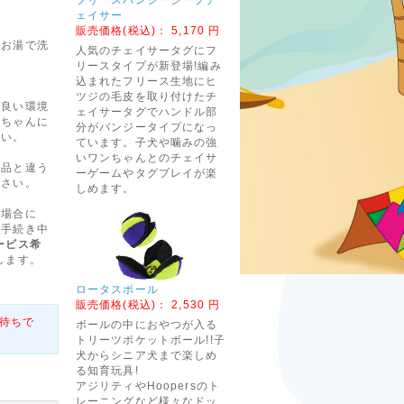
ェイサー
販売価格(税込)：
5,170 円
はお湯で洗
人気のチェイサータグにフ
リースタイプが新登場!編み
込まれたフリース生地にヒ
ツジの毛皮を取り付けたチ
の良い環境
ェイサータグでハンドル部
ンちゃんに
分がバンジータイプになっ
さい。
ています。子犬や噛みの強
いワンちゃんとのチェイサ
商品と違う
ーゲームやタグプレイが楽
ださい。
しめます。
る場合に
入手続き中
ービス希
します。
ロータスボール
販売価格(税込)：
2,530 円
待ちで
ボールの中におやつが入る
トリーツポケットボール!!子
犬からシニア犬まで楽しめ
る知育玩具!
アジリティやHoopersのト
レーニングなど様々なドッ