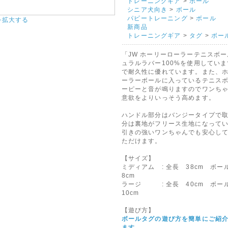
トレーニングギア
>
ボール
シニア犬向き
>
ボール
パピートレーニング
>
ボール
を拡大する
新商品
トレーニングギア
>
タグ
>
ボー
「JW ホーリーローラーテニスボ
ュラルラバー100%を使用してい
で耐久性に優れています。また、
ーラーボールに入っているテニス
ーピーと音が鳴りますのでワンち
意欲をよりいっそう高めます。
ハンドル部分はバンジータイプで
分は裏地がフリース生地になって
引きの強いワンちゃんでも安心し
ただけます。
【サイズ】
ミディアム : 全長 38cm ボ
8cm
ラージ : 全長 40cm ボー
10cm
【遊び方】
ボールタグの遊び方を簡単にご紹
ます。