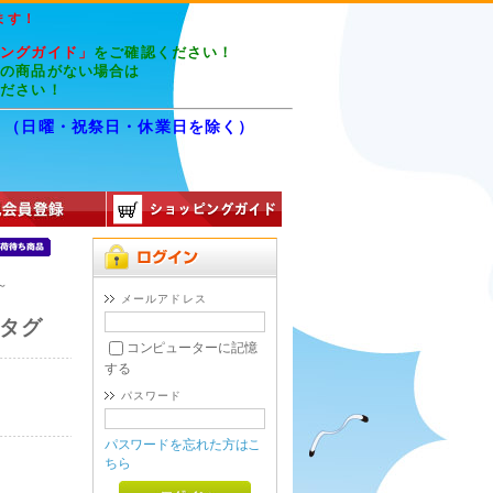
ます！
ピングガイド」
をご確認ください！
望の商品がない場合は
ください！
8:00 （日曜・祝祭日・休業日を除く）
8
～
メールアドレス
ルタグ
コンピューターに記憶
する
パスワード
円
パスワードを忘れた方はこ
ちら