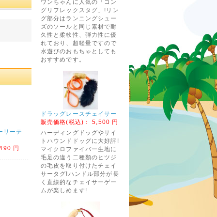
ワンちゃんに人気の「コン
グリフレックスタグ」!リン
グ部分はランニングシュー
ズのソールと同じ素材で耐
久性と柔軟性、弾力性に優
れており、超軽量ですので
水遊びのおもちゃとしても
おすすめです。
ドラッグレースチェイサー
販売価格(税込)：
5,500 円
ーリーテ
ハーディングドッグやサイ
トハウンドドッグに大好評!
490 円
マイクロファイバー生地に
毛足の違う二種類のヒツジ
の毛皮を取り付けたチェイ
サータグ!ハンドル部分が長
く直線的なチェイサーゲー
ムが楽しめます!