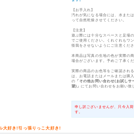
【お手入れ】
汚れが気になる場合には、水また
って自然乾燥させてください。
【注意】
遊ぶ際には十分なスペースと足場
でご使用ください。くれぐれもワ
怪我をさせないようにご注意くだ
本商品は写真の生地の色が実際の
場合がございます。予めご了承く
実際の商品のお色等をご確認され
は、お電話またはメールまたは購
の
「その他お問い合わせ(お試しサ
望)」
にてお問い合わせをお願い致
申し訳ございませんが、只今入荷
す。
ル大好き!引っ張りっこ大好き!