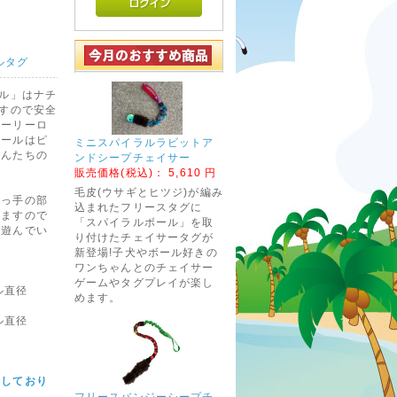
ルタグ
ール」はナチ
ますので安全
ホーリーロ
ボールはピ
ミニスパイラルラビットア
ゃんたちの
ンドシープチェイサー
販売価格(税込)：
5,610 円
毛皮(ウサギとヒツジ)が編み
取っ手の部
込まれたフリースタグに
いますので
「スパイラルボール」を取
て遊んでい
り付けたチェイサータグが
新登場!子犬やボール好きの
ワンちゃんとのチェイサー
ゲームやタグプレイが楽し
ール直径
めます。
ル直径
介しており
フリースバンジーシープチ