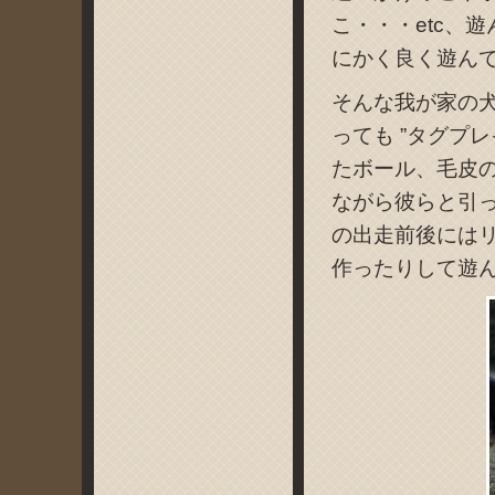
こ・・・etc、
にかく良く遊ん
そんな我が家の
っても ”タグプ
たボール、毛皮
ながら彼らと引
の出走前後には
作ったりして遊