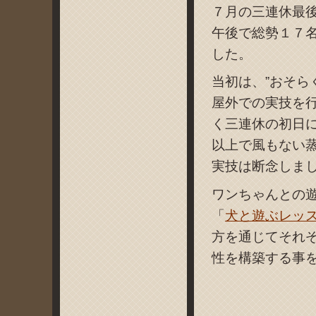
７月の三連休最
午後で総勢１７
した。
当初は、”おそら
屋外での実技を
く三連休の初日
以上で風もない
実技は断念しました(
ワンちゃんとの
「
犬と遊ぶレッ
方を通じてそれ
性を構築する事