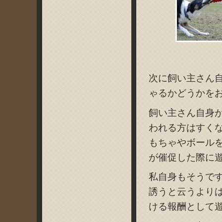
次に飼い主さん
ゃるかどうかを
飼い主さん自身
われる方はすく
もちゃやボール
が催促した際に
私自身もそうで
誘うと云うより
ける報酬として