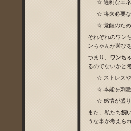
☆ 過剰なエ
☆ 将来必要
☆ 覚醒のた
それぞれのワン
ンちゃんが遊び
つまり、
ワンち
るのでないかと
☆ ストレス
☆ 本能を刺
☆ 感情が盛
また、私たち
飼
うな事が考えら