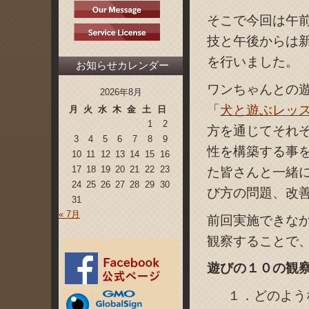
そこで今回は午
技と午後からは
を行いました。
お知らせカレンダー
ワンちゃんとの
2026年8月
「
犬と遊ぶレッ
月
火
水
木
金
土
日
1
2
方を通じてそれ
3
4
5
6
7
8
9
性を構築する事
10
11
12
13
14
15
16
17
18
19
20
21
22
23
た皆さんと一緒
24
25
26
27
28
29
30
び方の問題、改
31
« 7月
前回実施できな
観察することで
遊びの１０の観
１．どのよう