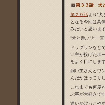
第３３話 犬
第２９話
より”
となる今回は具
みたいと思いま
”犬と遊ぶ”と一
ドッグランなど
い主が投げたボ
をよく目にしま
飼い主さんとワ
んだかほっこり
これまでも何度
ぶ事が大好きで
追いかけっこや