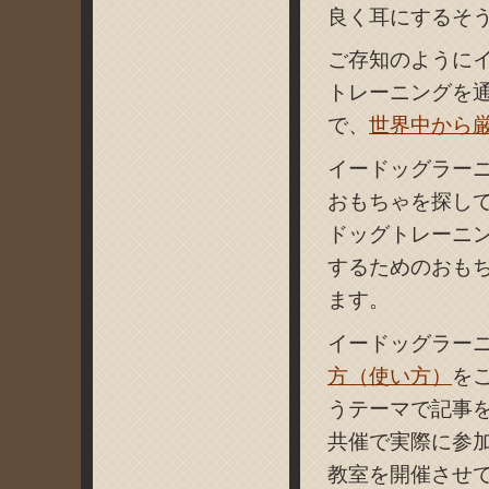
良く耳にするそ
ご存知のように
トレーニングを
で、
世界中から
イードッグラー
おもちゃを探して
ドッグトレーニ
するためのおも
ます。
イードッグラー
方（使い方）
を
うテーマで記事
共催で実際に参
教室を開催させ