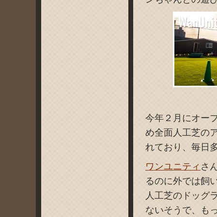
今年２月にオー
め全面人工芝の
れており、毎日
ワンユニティ
さ
るのに外では飼
人工芝のドッグ
ないそうで、も