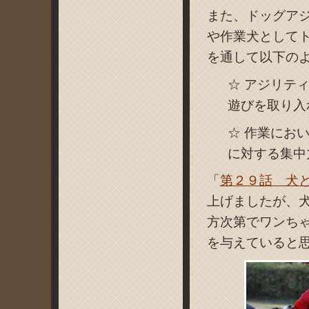
また、ドッグア
や作業犬として
を通して以下の
☆ アジリテ
遊びを取り入
☆ 作業にお
に対する集中
「
第２９話 犬
上げましたが、
方次第でワンち
を与えていると