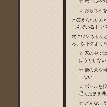
☆ ボールや
☆ おもちゃ
と答えられた方が
しんでいる！
”
次にワンちゃん
ろ、以下のよう
☆ 家の中で
ぼうとしない
☆ 他の犬や
しない
☆ ボールを
咥えたまま呼
☆ どんなふ