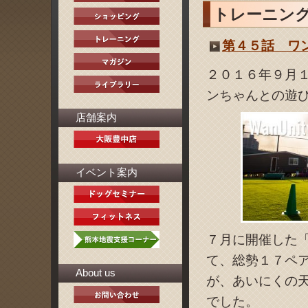
トレーニン
第４５話 ワ
２０１６年９月
ンちゃんとの遊
店舗案内
イベント案内
７月に開催した
て、総勢１７ペ
About us
が、あいにくの
でした。