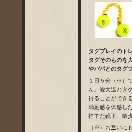
タグプレイのト
タグそのものを
やパパとのタグ
１日５分（※）
ん。愛犬達とタ
得ることができ
満足感を体感し
捨てた靴下、散
（※）お互いに