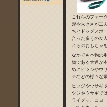
これらのファー
形や大きさが工
ちとドッグスポ
合った多くの友
れらのおもちゃ
なかでも本物の
物である犬達が
めにヒツジやウ
テなどの様々な
ヒツジやウサギ
ツジやウサギで
ライグマ、コヨ