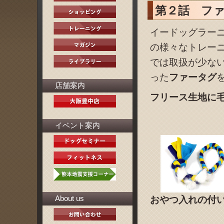
第２話 フ
イードッグラー
の様々なトレー
では取扱が少な
った
ファータグ
店舗案内
フリース生地に
イベント案内
About us
おやつ入れの付