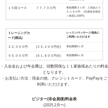
１５回コース
７７,７００円
有効期限３ヶ月：１回あたり
５,１８０円 (代表富永指名
＋各回1,100円)
トレーニングカ
レッスン/マッサージ/温灸に
ご利用いただけます
ード(税込)
２２,０００円
(２４,２００円分)
有効期限6ヶ月
５５,０００円
(６１,６００円分)
有効期限6ヶ月
・入会金および年会費は、頭数関係なく１家族様あたりの料
となります。
・お支払い方法：現金の他、クレジットカード、PayPayをご
利用いただけます。
ビジター(非会員様)料金表
(2025.2月〜)