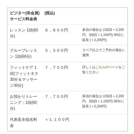
ビジター(非会員)
(税込)
サービス料金表
レッスン 1頭(60
６，６００円
多頭の場合は (2頭目＋2,200
円、3頭目＋1,100円) 90分に
分)
延長 (＋2,200円)
グループレッス
５，５００円
２ペア以上でご予約の場合に
適用
ン 1頭(60分)
フィットケア 1
７，７００円
詳しくは
こちらのページ
をご
覧ください
頭(フィットネス
30分＆マッサー
ジ30分)
お預かりトレー
７，７００円
多頭の場合は (2頭目＋2,200
円、3頭目＋1,100円) 90分に
ニング：1頭(60
延長 (＋2,200円)
分)
代表富永指名料
＋１,１００円
金