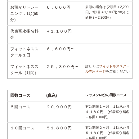
お預かりトレー
６，６００円
多頭の場合は (2頭目＋2,200
円、3頭目＋1,100円) 90分に
ニング：1頭(60
延長 (＋2,200円)
分)
代表富永指名料
＋１,１００円
金
フィットネスス
６，６００円〜
クール１日
フィットネスス
２５，３００円〜
詳しくは
フィットネススクー
ル専用ページ
をご覧ください
クール（月間）
回数コース
(税込)
レッスン60分の回数コース
５回コース
２０,９００円
有効期限１ヶ月：１回あたり
４,１８０円 (代表富永指名
＋各回1,100円)
１０回コース
５１,８００円
有効期限２ヶ月：１回あたり
５,１８０円 (代表富永指名
＋各回1,100円)