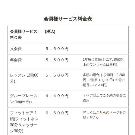
会員様サービス料金表
会員様サービス
(税込)
料金表
入会費
５，５００円
年会費
５，５００円
1年毎に更新(シニア/10歳以
上のワンちゃんは無料)
レッスン 1頭(60
５，５００円
多頭の場合は (2頭目＋2,200
円、3頭目＋1,100円) 90分に
分)
延長 (＋2,200円)
グループレッス
４，４００円
２ペア以上でご予約の場合に
適用
ン 1頭(60分)
フィットケア 1
６，６００円
詳しくは
こちらのページ
をご
覧ください
頭(フィットネス
30分＆マッサー
ジ30分)