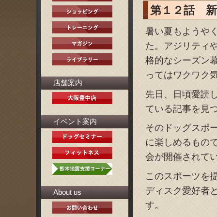
第１２話 
暑い夏もようや
た。アジリティ
格的なシーズン
ってはワクワク
店舗案内
先日、日頃愛読
ている記事を見
イベント案内
そのドッグスポ
に楽しめるもの
会が開催されて
このスポーツを
ディスク愛好者
About us
す。