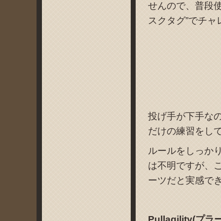
せんので、普段
スクタグ”でチャ
投げ手が下手な
だけの練習をし
ルールをしっか
は不明ですが、
ーツだと実感で
Pullagility