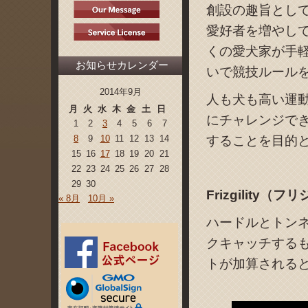
創設の趣旨とし
愛好者を増やし
くの愛犬家が手
お知らせカレンダー
いで競技ルール
2014年9月
人も犬も高い運
月
火
水
木
金
土
日
にチャレンジで
1
2
3
4
5
6
7
することを目的
8
9
10
11
12
13
14
15
16
17
18
19
20
21
22
23
24
25
26
27
28
29
30
Frizgility（
« 8月
10月 »
ハードルとトン
クキャッチする
トが加算される