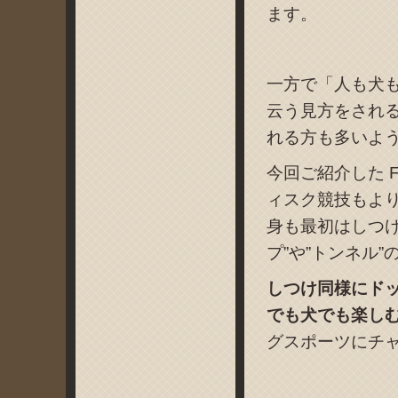
ます。
一方で「人も犬
云う見方をされ
れる方も多いよ
今回ご紹介した Fri
ィスク競技もよ
身も最初はしつけ
プ”や”トンネル
しつけ同様にド
でも犬でも楽し
グスポーツにチ