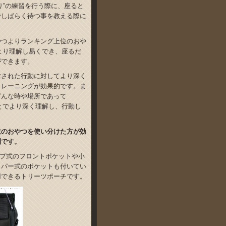
り”の練習を行う際に、座ると
でしばらく待つ事を教える際に
やつよりランキング上位のおや
をより理解し易くでき、座るだ
ができます。
求された行動に対してより深く
トレーニングが効果的です。ま
どんな時や場所であって
ことでより深く理解し、行動し
数のおやつを使い分けた方が効
利です。
プ式のフロントポケットや小
ッパー式のポケットも付いてい
用できるトリーツポーチです。