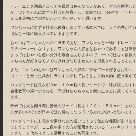
トレーニング用品と云っても最近は色んなモノがあり、どれを用意し
が、ワンちゃんに対する社会化教育と云う意味では、”おやつ”、”トリー
３点を最初にご用意いただくのが良いかと思います。
ワンちゃんに対する社会化教育が進んでいる欧米では、大半の方がこ
用品と一緒に購入されているようです。
おやつはワンちゃんへのご褒美であり、ワンちゃんと一緒にトレーニ
モチベーターになります。ワンちゃんの好きなおやつであることは当
よってはおやつを使い分ける場合もありますので、一つではなく複数
ンちゃんが好きなモノでなければなりません）を用意されることをお
また、これらのおやつはワンちゃんの好みに併せて一番好きなおやつ
目・・・と云った具合にランキングしておくとより効果的に使う事が
ロングリードは長さが３ｍ～１０ｍ程の長いリードで、呼び戻しのト
会化教育の第一歩となる「呼ばれたらちゃんと飼い主さんに戻ってく
ます。
欧米では犬を飼う際に普通のリード（長さ１２０～１５０ｃｍ）とロ
方が多いのですが日本ではお持ちになっている方は少ないと思います
ロングリードにも長さや素材などの違いによって色んな種類がありま
でしましますが、ここ数年多くの方が愛用されている「フレキシリー
ングリード代わりとして活用することも可能です。