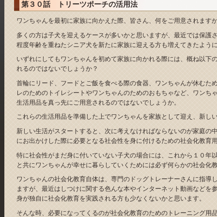
第３０話 トリーツポーチの活用法
ワンちゃんを最初に家族に向かえた際、皆さん、何をご用意されます
多くの方は子犬を迎えるケースが多いかと思いますが、最近では保護
程度年齢を重ねたシニア犬を新たに家族に迎える方も増えてきたよう
いずれにしてもワンちゃんを初めて家族に向かれる際には、概ね以下
れるのではないでしょうか？
首輪にリード、フードとご飯を食べる際の食器、ワンちゃんが休むた
レのためのトイレシートやワンちゃんのためのおもちゃなど、ワンち
生活用品を真っ先にご用意されるのではないでしょうか。
これらの生活用品を準備した上でワンちゃんを家族として迎え、新し
新しい生活がスタートすると、次に考えなければならないのが家庭の
にお出かけした際に必要となる社会性を身に付けるための社会化教育
特に社会性がまだ身に付いていない子犬の場合には、これから１０年
と共にワンちゃんが幸せに暮らしていくためには必ず何らかの社会化
ワンちゃんの社会化教育自体は、専門のドッグトレーナーさんに指導
ますが、最近はしつけに関する色んな本やインターネット動画などを
身が独自に社会化教育を実践される方も少なくないかと思います。
そんな時、必要になってくるのが社会化教育のためのトレーニング用