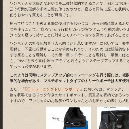
ワンちゃんが大好きなおやつを二種類収納できることで、例えば”お座
云う行動の理解を求める際に使うおやつと、座ると同時に座った状態
使うおやつを変えることが可能です。
座って待つことを教える際に使用するおやつは、座った際に貰えるお
つを使うことで、”座る”と云う行動と”座って待つ”と云う行動の違い
けでなく座って待つことに対するモチベーションを高めてあげること
ワンちゃんの社会化教育（人も同じだと思いますが）においては、要
理解し、即座に行動することが求められます。そのためには段階的な
ずは座ることを理解し、その後、座って待つことを理解し、最後には
も、”座れ”と云う事は”座って待つ”と云うようにステップアップする
てもらう必要があります。
このようは同時にステップアップ的なトレーニングを行う際には、複
果的な場合があり、マルチポケットタイプのトリーツポーチは大変便
また、「
DG トレーニングトリーツポーチ
」においては、マジックテー
物を収容できるフック付きのサイドポケット、貴重品を収納できるジ
ますので、ワンちゃんのお散歩やワンちゃんとのお出かけの際にも活