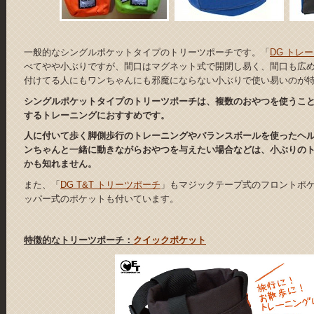
一般的なシングルポケットタイプのトリーツポーチです。「
DG トレ
べてやや小ぶりですが、間口はマグネット式で開閉し易く、間口も広
付けてる人にもワンちゃんにも邪魔にならない小ぶりで使い易いのが
シングルポケットタイプのトリーツポーチは、複数のおやつを使うこ
するトレーニングにおすすめです。
人に付いて歩く脚側歩行のトレーニングやバランスボールを使ったヘ
ンちゃんと一緒に動きながらおやつを与えたい場合などは、小ぶりの
かも知れません。
また、「
DG T&T トリーツポーチ
」もマジックテープ式のフロントポ
ッパー式のポケットも付いています。
特徴的なトリーツポーチ：
クイックポケット