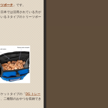
ーツポーチ
」です。
、日本では活用されている方が
ている３タイプのトリーツポー
ポケットタイプの「
DG トレー
り、二種類のおやつを収納でき