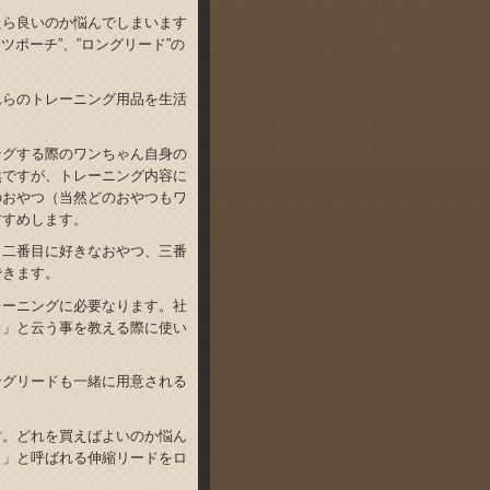
たら良いのか悩んでしまいます
ツポーチ”、”ロングリード”の
れらのトレーニング用品を生活
ングする際のワンちゃん自身の
然ですが、トレーニング内容に
のおやつ（当然どのおやつもワ
すすめします。
、二番目に好きなおやつ、三番
できます。
レーニングに必要なります。社
る」と云う事を教える際に使い
ングリードも一緒に用意される
。
す。どれを買えばよいのか悩ん
ド」と呼ばれる伸縮リードをロ