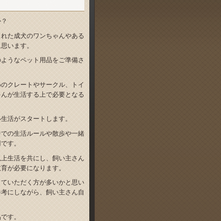
か？
された成犬のワンちゃんやある
に思います。
のようなペット用品をご準備さ
めのクレートやサークル、トイ
ゃんが生活する上で必要となる
い生活がスタートします。
中での生活ルールや散歩や一緒
用です。
以上生活を共にし、飼い主さん
教育が必要になります。
していただく方が多いかと思い
参考にしながら、飼い主さん自
品です。