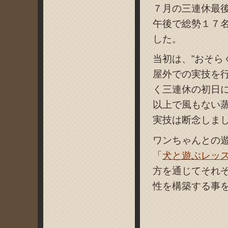
７月の三連休最
午後で総勢１７
した。
当初は、”おそら
屋外での実技を
く三連休の初日
以上で風もない
実技は断念しました(
ワンちゃんとの
「
犬と遊ぶレッ
方を通じてそれ
性を構築する事