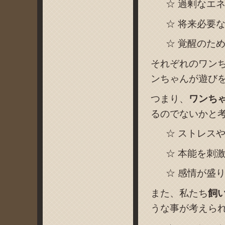
☆ 過剰なエ
☆ 将来必要
☆ 覚醒のた
それぞれのワン
ンちゃんが遊び
つまり、
ワンち
るのでないかと
☆ ストレス
☆ 本能を刺
☆ 感情が盛
また、私たち
飼
うな事が考えら