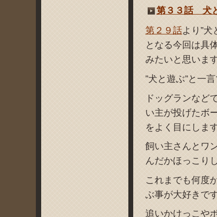
第３３話 犬
第２９話
より”
となる今回は具
みたいと思いま
”犬と遊ぶ”と一
ドッグランなど
い主が投げたボ
をよく目にしま
飼い主さんとワ
んだかほっこり
これまでも何度
ぶ事が大好きで
追いかけっこや