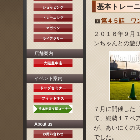
基本トレー
第４５話 ワ
２０１６年９月
ンちゃんとの遊
店舗案内
イベント案内
７月に開催した
て、総勢１７ペ
About us
が、あいにくの
でした。