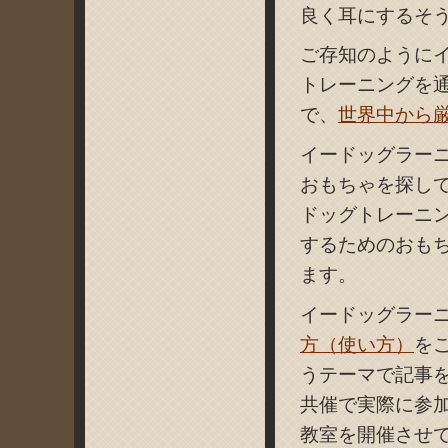
良く耳にするそ
ご存知のように
トレーニングを
で、
世界中から
イードッグラー
おもちゃを探して
ドッグトレーニ
するためのおも
ます。
イードッグラー
方（使い方）
を
うテーマで記事
共催で実際に参
教室を開催させ