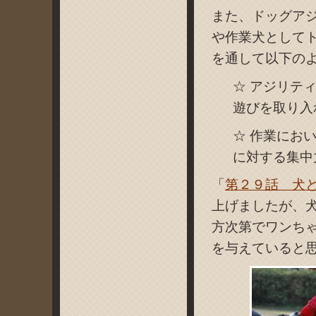
また、ドッグア
や作業犬として
を通して以下の
☆ アジリテ
遊びを取り入
☆ 作業にお
に対する集中
「
第２９話 犬
上げましたが、
方次第でワンち
を与えていると