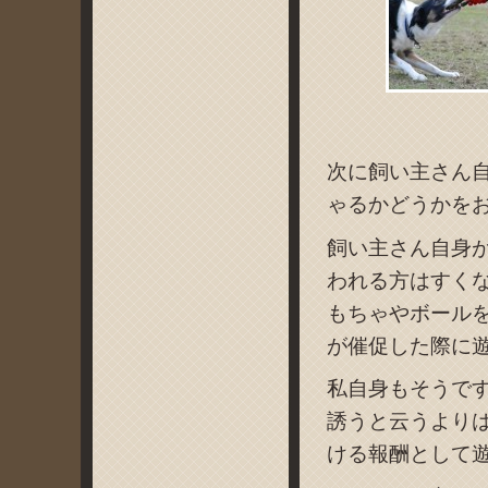
次に飼い主さん
ゃるかどうかを
飼い主さん自身
われる方はすく
もちゃやボール
が催促した際に
私自身もそうで
誘うと云うより
ける報酬として