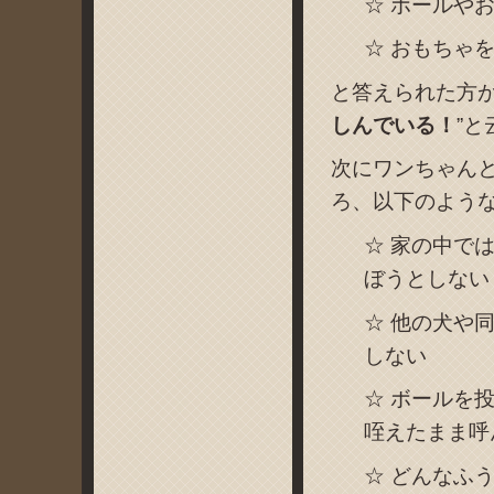
☆ ボールや
☆ おもちゃ
と答えられた方が
しんでいる！
”
次にワンちゃん
ろ、以下のよう
☆ 家の中で
ぼうとしない
☆ 他の犬や
しない
☆ ボールを
咥えたまま呼
☆ どんなふ