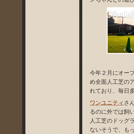
今年２月にオー
め全面人工芝の
れており、毎日
ワンユニティ
さ
るのに外では飼
人工芝のドッグ
ないそうで、も