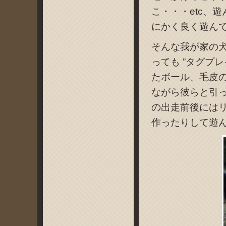
こ・・・etc、
にかく良く遊ん
そんな我が家の
っても ”タグプ
たボール、毛皮
ながら彼らと引
の出走前後には
作ったりして遊