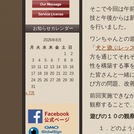
そこで今回は午
技と午後からは
を行いました。
お知らせカレンダー
ワンちゃんとの
2026年8月
「
犬と遊ぶレッ
月
火
水
木
金
土
日
1
2
方を通じてそれ
3
4
5
6
7
8
9
性を構築する事
10
11
12
13
14
15
16
17
18
19
20
21
22
23
た皆さんと一緒
24
25
26
27
28
29
30
び方の問題、改
31
« 7月
前回実施できな
観察することで
遊びの１０の観
１．どのよう