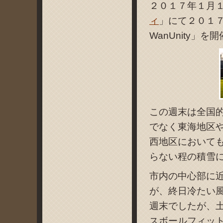
２０１７年１月
ィ
」にて２０１７
WanUnity」
この週末は全国
でなく東海地区
西地区において
らない程の積雪
市内の中心部に
が、終日冷たい
週末でしたが、
スボールフィッ