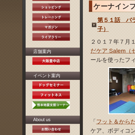
ケーナイン
第５１話 バラ
子）
２０１７年７月
だケア Salem
店舗案内
ールを使ったフ
イベント案内
About us
「
フット＆からだ
ケア、ボディコ