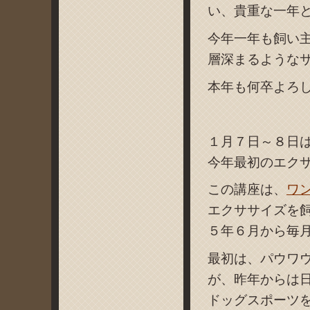
い、貴重な一年
今年一年も飼い
層深まるような
本年も何卒よろ
１月７日～８日
今年最初のエク
この講座は、
ワ
エクササイズを
５年６月から毎
最初は、パウワ
が、昨年からは
ドッグスポーツ