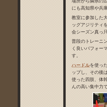
場所がら隣県の
にも高知県や兵
教室に参加した
ッグアジリティ
会シーズン真っ
普段のトレーニ
く良いパフォー
す。
ハードル
を使っ
ップし、その後
使った四肢、体
んの高い集中力