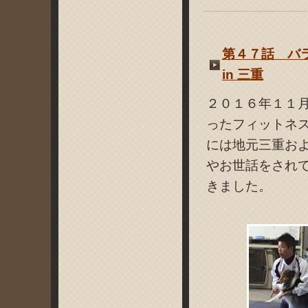
第４７話 バ
in 三重
２０１６年１１
ったフィットネ
には地元三重お
やお世話をされ
きました。