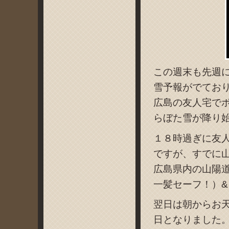
この週末も先週
雪予報がでてお
広島の友人宅で
らぼた雪が降り
１８時過ぎに友
ですが、すでに
広島県内の山陽
一髪セーフ！）&
翌日は朝からお
日となりました