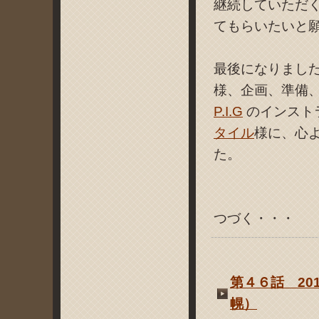
継続していただ
てもらいたいと
最後になりまし
様、企画、準備
P.I.G
のインスト
タイル
様に、心
た。
つづく・・・
第４６話 20
幌）