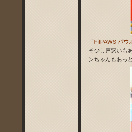
「
FitPAWS パ
そ少し戸惑いも
ンちゃんもあっ