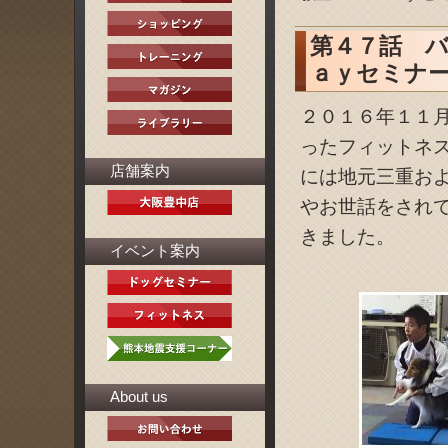
第４７話 バ
ａｙセミナー 
２０１６年１１
ったフィットネ
店舗案内
には地元三重お
やお世話をされ
きました。
イベント案内
About us