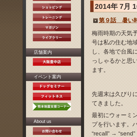
2014年 7月 
第９話 暑い
梅雨時期の天気
号は私の住む地
し、各地で台風
店舗案内
っしゃるかと思
ます。
イベント案内
先週末は久びり
てきました。
最初にウォーミ
About us
プを行います。
“recall” → “