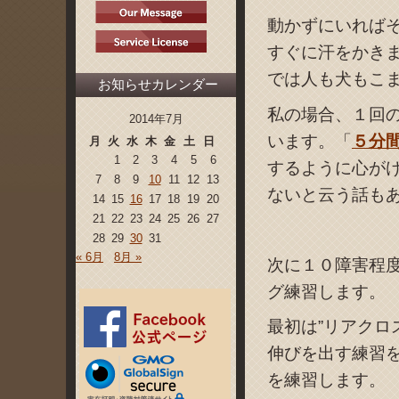
動かずにいれば
すぐに汗をかき
では人も犬もこ
お知らせカレンダー
私の場合、１回
2014年7月
います。「
５分
月
火
水
木
金
土
日
1
2
3
4
5
6
するように心が
7
8
9
10
11
12
13
ないと云う話も
14
15
16
17
18
19
20
21
22
23
24
25
26
27
28
29
30
31
« 6月
8月 »
次に１０障害程
グ練習します。
最初は”リアクロ
伸びを出す練習
を練習します。