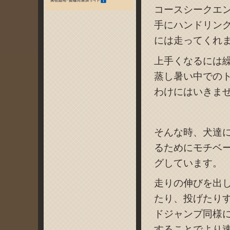
コースシークエ
手にハンドリン
には走ってくれませ
上手くなるには
蒸し暑い中での
わけにはいきま
そんな時、犬達
るためにモチベ
グしています。
走りの伸びを出
たり、投げたり
ドジャンプ同様に”re
することでより