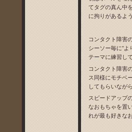
てタグの真ん中
に拘りがあるよ
コンタクト障害
シーソー毎に”よ
テーマに練習し
コンタクト障害
ス同様にモチベ
してもらいなが
スピードアップ
なおもちゃを置
れが最も好きな