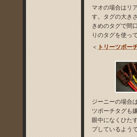
マオの場合はリ
す。タグの大き
きめのタグで間
りのタグを使っ
＜
トリーツポー
ジーニーの場合
ツポーチタグも
眼中になくひた
プしているよう