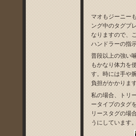
マオもジーニー
ング中のタグプ
なりますので、
ハンドラーの指
普段以上の強い
もかなり体力を
す。時には手や
負担がかかりま
私の場合、トリ
ータイプのタグ
リースタグの場
うにしています