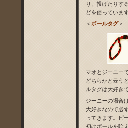
り、投げたりす
どを使っていま
＜
ボールタグ
＞
マオとジーニー
どちらかと云う
ルタグは大好き
ジーニーの場合
大好きなので必
ってきます。ピ
初はボールを咥