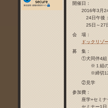
開催日：
2016年3月2
24日午後：
25日～27日
会 場：
ドックリゾー
募 集：
①犬同伴4組（
※１組の持ち
※締切12月1
②見学
参加費：
座学+セミナー3
セミナー1日