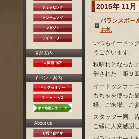
2015年 11月
バランスボール
お礼
いつもイードッ
うございます。
店舗案内
秋晴れとなった1
催された「第９
イベント案内
イードッグラー
もちゃを使った
様、ご来場、ご
スタッフ一同、
About us
ご縁に大変感謝
バランスボール