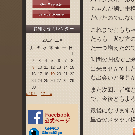
ちゃんが飼い主
だけたのではな
お知らせカレンダー
これまでおもち
たちも「遊び方
2015年11月
た一つ増えたの
月
火
水
木
金
土
日
1
時間の関係でご
2
3
4
5
6
7
8
9
10
11
12
13
14
15
出来ませんでし
16
17
18
19
20
21
22
な出会いと発見
23
24
25
26
27
28
29
30
また次回、皆様
« 10月
12月 »
で、今後ともよ
最後になります
里杏のスタッフ