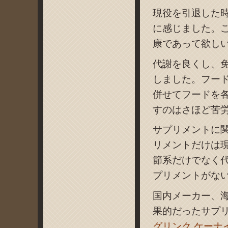
現役を引退した
に感じました。
康であって欲し
代謝を良くし、
しました。フー
併せてフードを
すのはさほど苦
サプリメントに
リメントだけは
節系だけでなく
プリメントがな
国内メーカー、
果的だったサプ
グリンク ケーナ