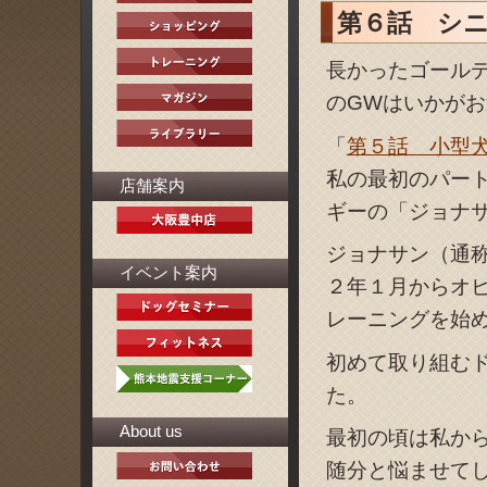
第６話 シ
長かったゴール
のGWはいかが
「
第５話 小型
私の最初のパー
店舗案内
ギーの「ジョナ
ジョナサン（通
イベント案内
２年１月からオ
レーニングを始
初めて取り組む
た。
About us
最初の頃は私か
随分と悩ませて