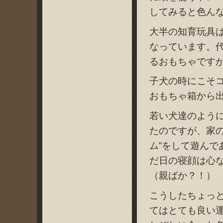
してみると色ん
大半の知育玩具
なっています。代
るおもちゃです
子犬の時にこそ
おもちゃ箱から
若い犬達のよう
たのですが、家
ム”をして遊ん
だ日の寝顔は心
（親ばか？！）
こうしたちょっ
てはとても良い