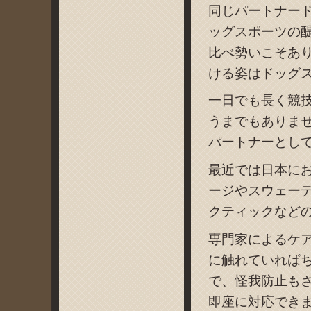
同じパートナー
ッグスポーツの
比べ勢いこそあ
ける姿はドッグ
一日でも長く競
うまでもありま
パートナーとし
最近では日本に
ージやスウェー
クティックなど
専門家によるケ
に触れていれば
で、怪我防止も
即座に対応でき