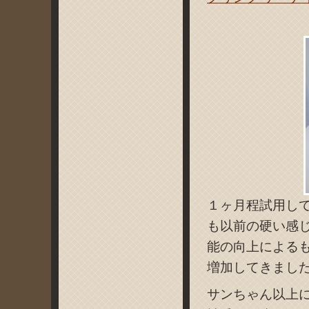
１ヶ月程試用し
も以前の硬い感
能の向上による
増加してきまし
サンちゃん以上