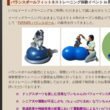
バランスボールフィットネストレーニング体験イベント in 
いつもイードッグラーニングをご利用いただきまして誠にありがとう
イードッグラーニングにおきましては２０１４年のオープン当初より
して「
FitPAWS バランスボール
」の販売を行ってきました。
バランスボールの販売にともない、実際にバランスボールを使用した
体験教室やトレーニング講習会も同時に行っており、２０１５年春か
ネストレーニング教室も開催しております。お陰様で毎回多くのお客
評いただいております。
☆ ドッグスポーツを楽しむ活発なワンちゃんのパフォーマンス
☆ シニア犬や運動が不足しがち（ちょっぴり太め）なワンちゃ
☆ 形成疾患や神経疾患の処置において運動療法によるリハビリ